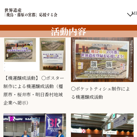
活動内容
地域の応援団全一覧
【機運醸成活動】 〇ポスター
制作による機運醸成活動（橿
〇ポケットティシュ制作によ
原市・桜井市・明日香村地域
る機運醸成活動
企業へ掲示）