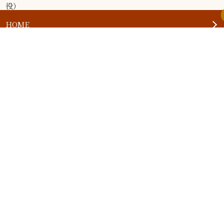
役）
HOME
お知らせ
応援する会について
推奨品一覧
応援協力企業
活動内容
関連サイト