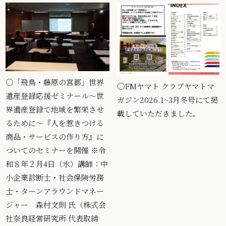
〇「飛鳥・藤原の宮都」世界
〇FMヤマト クラブヤマトマ
遺産登録応援ゼミナール～世
ガジン2026.1~3月冬号にて掲
界遺産登録で地域を繁栄させ
載していただきました。
るために～『人を惹きつける
商品・サービスの作り方』に
ついてのセミナーを開催 ※令
和８年２月4日（水）講師：中
小企業診断士・社会保険労務
士・ターンアラウンドマネー
ジャー 森村文則 氏（株式会
社奈良経営研究所 代表取締